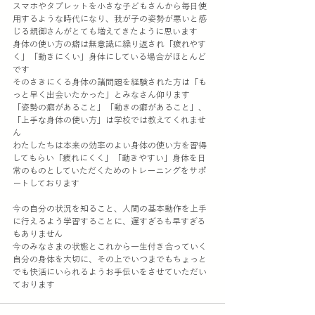
スマホやタブレットを小さな子どもさんから毎日使
用するような時代になり、我が子の姿勢が悪いと感
じる親御さんがとても増えてきたように思います
身体の使い方の癖は無意識に繰り返され「疲れやす
く」「動きにくい」身体にしている場合がほとんど
です
そのさきにくる身体の諸問題を経験された方は「も
っと早く出会いたかった」とみなさん仰ります
「姿勢の癖があること」「動きの癖があること」、
「上手な身体の使い方」は学校では教えてくれませ
ん
わたしたちは本来の効率のよい身体の使い方を習得
してもらい「疲れにくく」「動きやすい」身体を日
常のものとしていただくためのトレーニングをサポ
ートしております
今の自分の状況を知ること、人間の基本動作を上手
に行えるよう学習することに、遅すぎるも早すぎる
もありません
今のみなさまの状態とこれから一生付き合っていく
自分の身体を大切に、その上でいつまでもちょっと
でも快活にいられるようお手伝いをさせていただい
ております