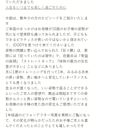
ていただきました
人生をいつまでも楽しく過ごすために
今回は、最年少の方のエピソードをご紹介いたしま
す
ご来店のきっかけはお母様が10歳のお子様の姿勢が
気になり整骨院も通っておられましたが、子どもも
できるピラティスが良いのではないかと探されてい
て、JOODYを見つけて来てくださいました
姿勢の問題と思い込んでおられた「反り腰」は、実
際には「反っていたのは背中」で、改善点は「骨盤
の後傾」「ストレートネック」「体幹の筋力の左右
差が大きい」ことなどにありました
月に1度のトレーニングを行って1年、みるみる本来
の良い姿勢、良い動きへと変化していきバランスも
とても良くなりました
走るのが速くなった、いい姿勢で座ることができる
といったご本人の感想や、最近は朝起きてすぐの姿
勢からスッと良い姿勢なので驚いていますといった
お母様のお子様の見た目の変化もご感想いただきま
した
1年経過のビフォーアフター写真を実際にご覧になっ
て、その変化が明らかだったためお子様ご本人も喜
んでくださったとのことでとても嬉しかったです