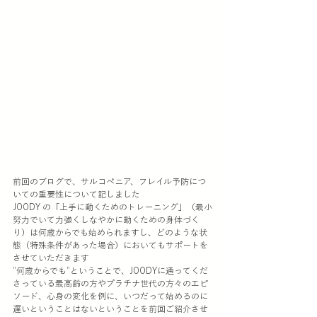
前回のブログで、サルコペニア、フレイル予防につ
いての重要性について記しました
JOODY の「上手に動くためのトレーニング」（最小
努力でいて力強くしなやかに動くための身体づく
り）は何歳からでも始められますし、どのような状
態（特殊条件があった場合）においてもサポートを
させていただきます
”何歳からでも”ということで、JOODYに通ってくだ
さっている最高齢の方やプラチナ世代の方々のエピ
ソード、心身の変化を例に、いつだって始めるのに
遅いということはないということを前回ご紹介させ