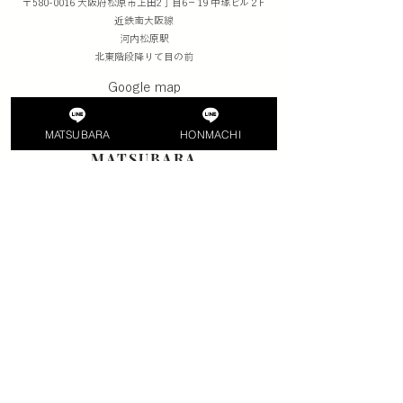
〒580-0016 大阪府松原市上田2丁目6−19 中塚ビル２F
​近鉄南大阪線
河内松原駅
北東階段降りて目の前
Google map
MATSUBARA
HONMACHI
MATSUBARA
松原スタジオ
〒580-0016 大阪府松原市上田3丁目1-18 ルート上三ビル２F
​近鉄南大阪線
河内松原駅南出口
信号を渡ってすぐ
Google map