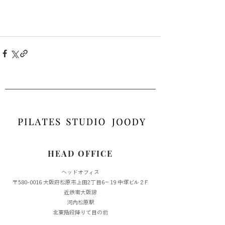
HEAD OFFICE
​ヘッドオフィス
〒580-0016 大阪府松原市上田2丁目6−19 中塚ビル２F
​近鉄南大阪線
河内松原駅
北東階段降りて目の前