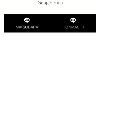
Google map
MATSUBARA
MATSUBARA
HONMACHI
松原スタジオ
〒580-0016 大阪府松原市上田3丁目1-18 ルート上三ビル２F
​近鉄南大阪線
河内松原駅南出口
信号を渡ってすぐ
Google map
HONMACHI
本町スタジオ
​〒541-0046 大阪市中央区平野町4丁目8-5 RE013-504