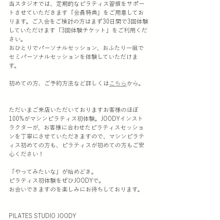
当スタジオでは、定期的なピラティス習慣をサポー
トさせていただきます「会員特典」をご用意してお
ります。ご入会をご検討の方はまず30日間で3回体験
していただけます「3回体験チケット」をご利用くだ
さい。
おひとりでパーソナルセッション、おふたり一組で
セミパーソナルセッションを体験していただけま
す。
初めての方、ご予約方法など詳しくは
こちら
から。
ただいまご来店いただいておりますお客様のほぼ
100%がマシンピラティス初体験。JOODYインスト
ラクターが、お客様に合わせたピラティスセッショ
ンを丁寧にさせていただきますので、マシンピラテ
ィス初めての方も、ピラティスが初めての方もご安
心ください！
「やってみたいな」が始めどき。
ピラティス初体験をぜひJOODYで。
お会いできますのを楽しみにお待ちしております。
PILATES STUDIO JOODY