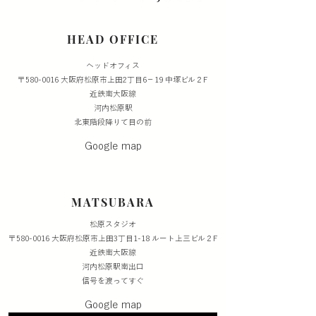
HEAD OFFICE
​ヘッドオフィス
〒580-0016 大阪府松原市上田2丁目6−19 中塚ビル２F
​近鉄南大阪線
河内松原駅
北東階段降りて目の前
Google map
MATSUBARA
松原スタジオ
〒580-0016 大阪府松原市上田3丁目1-18 ルート上三ビル２F
​近鉄南大阪線
河内松原駅南出口
信号を渡ってすぐ
Google map