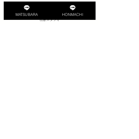
MATSUBARA
MATSUBARA
HONMACHI
松原スタジオ
〒580-0016 大阪府松原市上田3丁目1-18 ルート上三ビル２F
​近鉄南大阪線
河内松原駅南出口
信号を渡ってすぐ
Google map
HONMACHI
本町スタジオ
​〒541-0046 大阪市中央区平野町4丁目8-5 RE013-504
​​御堂筋線
本町駅より徒歩10分
淀屋橋駅より徒歩5分