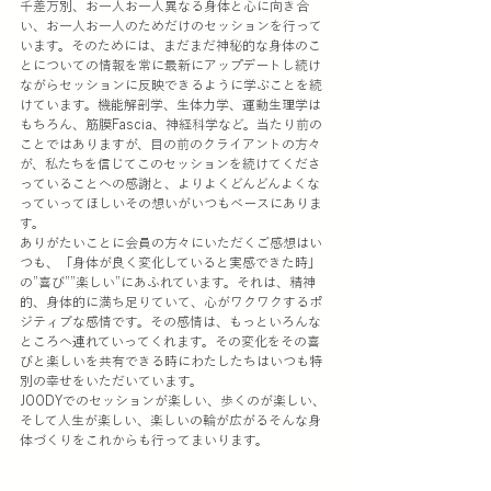
千差万別、お一人お一人異なる身体と心に向き合
い、お一人お一人のためだけのセッションを行って
います。そのためには、まだまだ神秘的な身体のこ
とについての情報を常に最新にアップデートし続け
ながらセッションに反映できるように学ぶことを続
けています。機能解剖学、生体力学、運動生理学は
もちろん、筋膜Fascia、神経科学など。当たり前の
ことではありますが、目の前のクライアントの方々
が、私たちを信じてこのセッションを続けてくださ
っていることへの感謝と、よりよくどんどんよくな
っていってほしいその想いがいつもベースにありま
す。
ありがたいことに会員の方々にいただくご感想はい
つも、「身体が良く変化していると実感できた時」
の”喜び””楽しい”にあふれています。それは、精神
的、身体的に満ち足りていて、心がワクワクするポ
ジティブな感情です。その感情は、もっといろんな
ところへ連れていってくれます。その変化をその喜
びと楽しいを共有できる時にわたしたちはいつも特
別の幸せをいただいています。
JOODYでのセッションが楽しい、歩くのが楽しい、
そして人生が楽しい、楽しいの輪が広がるそんな身
体づくりをこれからも行ってまいります。