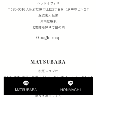
​ヘッドオフィス
〒580-0016 大阪府松原市上田2丁目6−19 中塚ビル２F
​近鉄南大阪線
河内松原駅
北東階段降りて目の前
Google map
MATSUBARA
松原スタジオ
〒580-0016 大阪府松原市上田3丁目1-18 ルート上三ビル２F
​近鉄南大阪線
MATSUBARA
HONMACHI
河内松原駅南出口
信号を渡ってすぐ
Google map