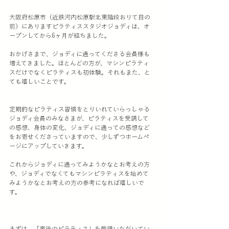
大阪府松原市（近鉄河内松原駅北東階段おりて目の
前）にありますピラティススタジオジョディは、オ
ープンしてから6ヶ月が経ちました。
おかげさまで、ジョディに通ってくださる会員様も
増えてきました。ほとんどの方が、マシンピラティ
スだけでなくピラティスも初体験。それもまた、と
ても嬉しいことです。
定期的なピラティス習慣をとりいれていらっしゃる
ジョディ会員のみなさまが、ピラティスを受講して
の感想、身体の変化、ジョディに通っての感想など
をお寄せくださっていますので、少しずつホームペ
ージにアップしていきます。
これからジョディに通ってみようかなとお考えの方
や、ジョディでなくてもマシンピラティスを始めて
みようかなとお考えの方の参考になれば嬉しいで
す。
まずは、「産後のピラティス」を受講いただいてい